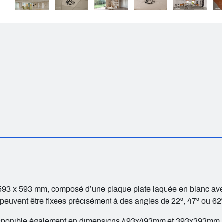
 593 x 593 mm, composé d’une plaque plate laquée en blanc avec
tes peuvent être fixées précisément à des angles de 22º, 47º ou 62
. Disponible également en dimensions 493x493mm et 393x393mm.