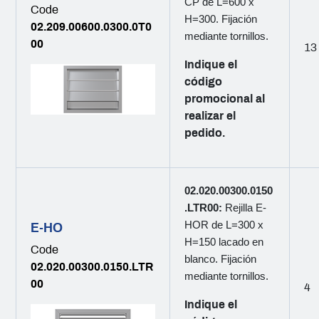
CP de L=600 x
Code
H=300. Fijación
02.209.00600.0300.0T0
mediante tornillos.
00
13
Indique el
código
promocional al
realizar el
pedido.
02.020.00300.0150
.LTR00:
Rejilla E-
HOR de L=300 x
E-HO
H=150 lacado en
Code
blanco. Fijación
02.020.00300.0150.LTR
mediante tornillos.
00
4
Indique el