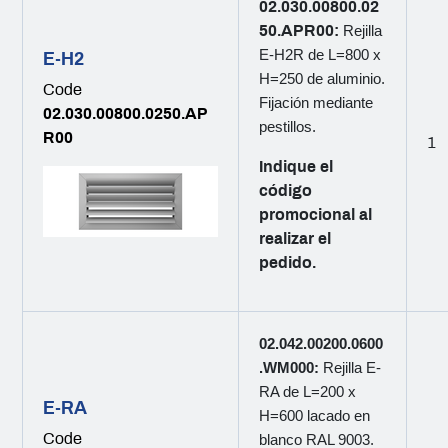
02.030.00800.02
50.APR00:
Rejilla
E-H2R de L=800 x
E-H2
H=250 de aluminio.
Code
Fijación mediante
02.030.00800.0250.AP
pestillos.
R00
1
Indique el
código
promocional al
realizar el
pedido.
02.042.00200.0600
.WM000:
Rejilla E-
RA de L=200 x
E-RA
H=600 lacado en
Code
blanco RAL 9003.