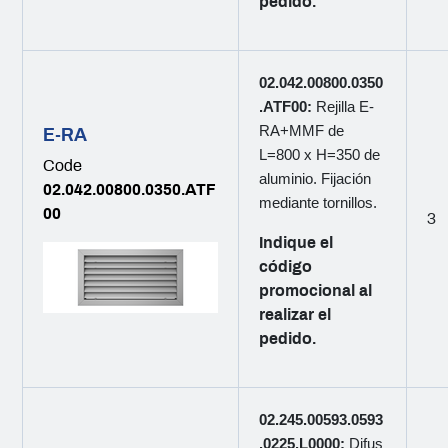
pedido.
02.042.00800.0350
.ATF00:
Rejilla E-
RA+MMF de
E-RA
L=800 x H=350 de
Code
aluminio. Fijación
02.042.00800.0350.ATF
mediante tornillos.
00
3
Indique el
código
promocional al
realizar el
pedido.
02.245.00593.0593
.0225.L0000:
Difus