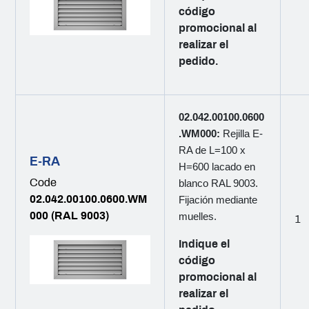
código
promocional al
realizar el
pedido.
02.042.00100.0600
.WM000:
Rejilla E-
RA de L=100 x
E-RA
H=600 lacado en
Code
blanco RAL 9003.
02.042.00100.0600.WM
Fijación mediante
000 (RAL 9003)
muelles.
1
Indique el
código
promocional al
realizar el