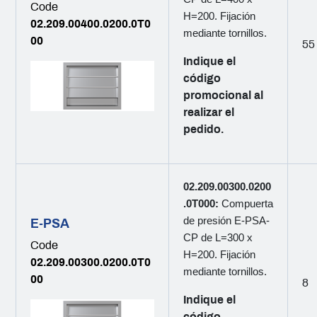
Code
H=200. Fijación
02.209.00400.0200.0T0
mediante tornillos.
00
55
Indique el
código
promocional al
realizar el
pedido.
02.209.00300.0200
.0T000:
Compuerta
de presión E-PSA-
E-PSA
CP de L=300 x
Code
H=200. Fijación
02.209.00300.0200.0T0
mediante tornillos.
00
8
Indique el
código