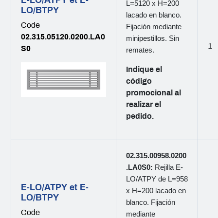
E-LO/ATPY et E-
L=5120 x H=200
LO/BTPY
lacado en blanco.
Code
Fijación mediante
02.315.05120.0200.LA0
minipestillos. Sin
1
S0
remates.
Indique el
código
promocional al
realizar el
pedido.
02.315.00958.0200
.LA0S0:
Rejilla E-
LO/ATPY de L=958
E-LO/ATPY et E-
x H=200 lacado en
LO/BTPY
blanco. Fijación
Code
mediante