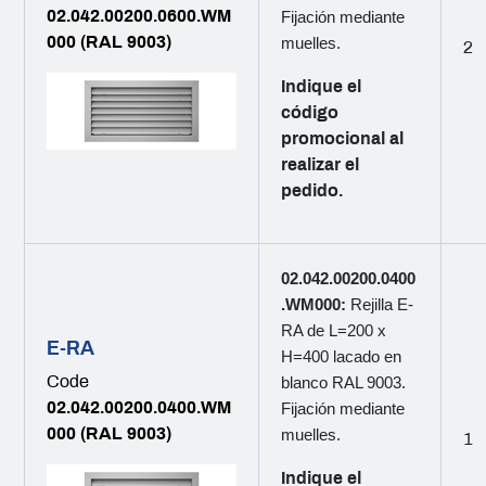
02.042.00200.0600.WM
Fijación mediante
000 (RAL 9003)
muelles.
2
Indique el
código
promocional al
realizar el
pedido.
02.042.00200.0400
.WM000:
Rejilla E-
RA de L=200 x
E-RA
H=400 lacado en
Code
blanco RAL 9003.
02.042.00200.0400.WM
Fijación mediante
000 (RAL 9003)
muelles.
1
Indique el