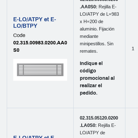
.AA0S0:
Rejilla E-
LO/ATPY de L=983
E-LO/ATPY et E-
x H=200 de
LO/BTPY
aluminio. Fijación
Code
mediante
02.315.00983.0200.AA0
minipestillos. Sin
1
S0
remates.
Indique el
código
promocional al
realizar el
pedido.
02.315.05120.0200
.LA0S0:
Rejilla E-
LO/ATPY de