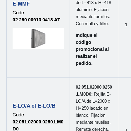
de L=913 x H=418
E-MMF
aluminio. Fijación
Code
mediante tornillos.
02.280.00913.0418.AT
Con malla y filtro.
1
Indique el
código
promocional al
realizar el
pedido.
02.051.02000.0250
.LM0D0:
Rejilla E-
LO/A de L=2000 x
E-LO/A et E-LO/B
H=250 lacado en
Code
blanco. Fijación
02.051.02000.0250.LM0
mediante muelles.
D0
Remate derecha.
1