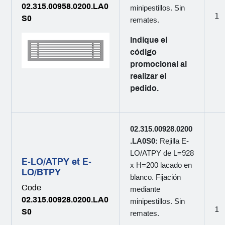
02.315.00958.0200.LA0
minipestillos. Sin
1
S0
remates.
Indique el
código
promocional al
realizar el
pedido.
02.315.00928.0200
.LA0S0:
Rejilla E-
LO/ATPY de L=928
E-LO/ATPY et E-
x H=200 lacado en
LO/BTPY
blanco. Fijación
Code
mediante
02.315.00928.0200.LA0
minipestillos. Sin
1
S0
remates.