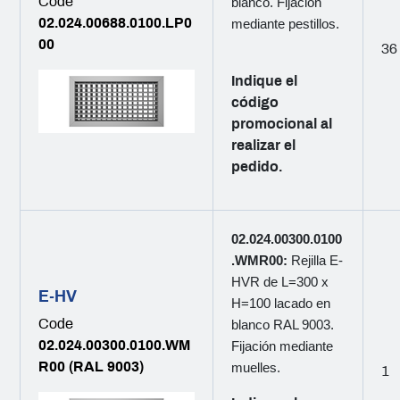
Code
blanco. Fijación
02.024.00688.0100.LP0
mediante pestillos.
00
36
Indique el
código
promocional al
realizar el
pedido.
02.024.00300.0100
.WMR00:
Rejilla E-
HVR de L=300 x
E-HV
H=100 lacado en
Code
blanco RAL 9003.
02.024.00300.0100.WM
Fijación mediante
R00 (RAL 9003)
muelles.
1