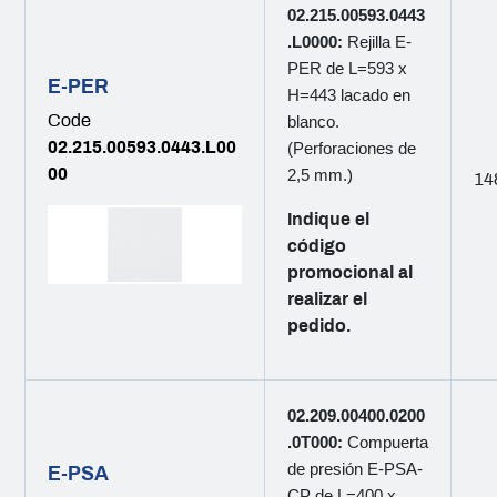
02.215.00593.0443
.L0000:
Rejilla E-
PER de L=593 x
E-PER
H=443 lacado en
Code
blanco.
02.215.00593.0443.L00
(Perforaciones de
00
2,5 mm.)
14
Indique el
código
promocional al
realizar el
pedido.
02.209.00400.0200
.0T000:
Compuerta
de presión E-PSA-
E-PSA
CP de L=400 x