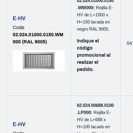
02.024.01000.0150
.WM000:
Rejilla E-
HV de L=1000 x
E-HV
H=150 lacada en
Code
negro RAL 9005.
02.024.01000.0150.WM
Indique el
000 (RAL 9005)
54
código
promocional al
realizar el
pedido.
02.024.00688.0100
.LP000:
Rejilla E-
HV de L=688 x
E-HV
H=100 lacado en