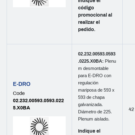
Indique el
código
promocional al
realizar el
pedido.
02.232.00593.0593
.0225.X0BA:
Plenu
m desmontable
para E-DRO con
regulación
E-DRO
mariposa de 593 x
Code
593 de chapa
02.232.00593.0593.022
galvanizada.
5.X0BA
42
Diámetro de 225.
Plenum aislado.
Indique el