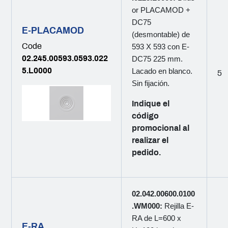
or PLACAMOD +
DC75
E-PLACAMOD
(desmontable) de
Code
593 X 593 con E-
02.245.00593.0593.022
DC75 225 mm.
5.L0000
Lacado en blanco.
5
Sin fijación.
Indique el
código
promocional al
realizar el
pedido.
02.042.00600.0100
.WM000:
Rejilla E-
RA de L=600 x
E-RA