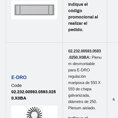
Indique el
código
promocional al
realizar el
pedido.
02.232.00593.0593
.0250.X0BA:
Plenu
m desmontable
para E-DRO
regulación
E-DRO
mariposa de 593 X
Code
593 de chapa
02.232.00593.0593.025
galvanizada,
0.X0BA
4
diámetro de 250.
Plenum aislado.