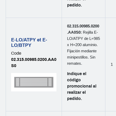
pedido.
02.315.00985.0200
.AA0S0:
Rejilla E-
LO/ATPY de L=985
E-LO/ATPY et E-
LO/BTPY
x H=200 aluminio.
Fijación mediante
Code
minipestillos. Sin
02.315.00985.0200.AA0
remates.
1
S0
Indique el
código
promocional al
realizar el
pedido.