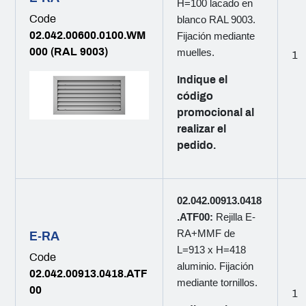
H=100 lacado en
Code
blanco RAL 9003.
02.042.00600.0100.WM
Fijación mediante
000 (RAL 9003)
muelles.
1
Indique el
código
promocional al
realizar el
pedido.
02.042.00913.0418
.ATF00:
Rejilla E-
RA+MMF de
E-RA
L=913 x H=418
Code
aluminio. Fijación
02.042.00913.0418.ATF
mediante tornillos.
00
1