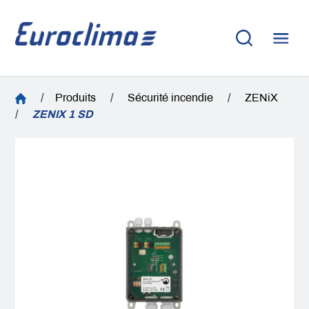
/
Produits
/
Sécurité incendie
/
ZENiX
/
ZENIX 1 SD