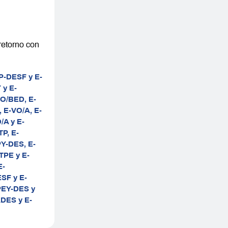
retorno con
P-DESF y E-
 y E-
LO/BED,
E-
,
E-VO/A,
E-
/A y E-
TP,
E-
PY-DES,
E-
TPE y E-
E-
SF y E-
PEY-DES y
DES y E-