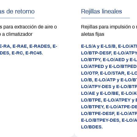
las de retorno
Rejillas lineales
as para extracción de aire o
Rejillas para impulsión o 
o a climatizador
aletas fijas
E-RA,
E-RAE,
E-RADES,
E-
E-LS/A y E-LS/B,
E-LO/AT
DES,
E-RC,
E-RC45.
LO/BTP-DESF,
E-LO/ATPY
LO/BTPY,
E-LO/AED y E-
LO/ATPED y E-LO/BTPED
LO/OTP,
E-LO/STAR,
E-LO
LO/B,
E-LO/ATP y E-LO/B
LO/ATPY-DES y E-LO/BT
LO/AE y E-LO/BE,
E-LO/A
LO/BTPE,
E-LO/ATPEY y 
LO/BTPEY,
E-LO/ATPE-DE
LO/BTPE-DESF,
E-LO/AT
E-LO/BTPEY-DES,
E-LO/A
LO/BDES.